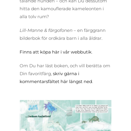
talande hunden – och kan Du dessutom
hitta den kamouflerade kameleonten i
alla tolv rum?
Lill-Manne & färgofonen
– en färggrann
bilderbok för ordkära barn i alla åldrar.
Finns att köpa här i vår webbutik
.
Om Du har läst boken, och vill berätta om
Din favoritfärg,
skriv gärna i
kommentarsfältet här längst ned
.