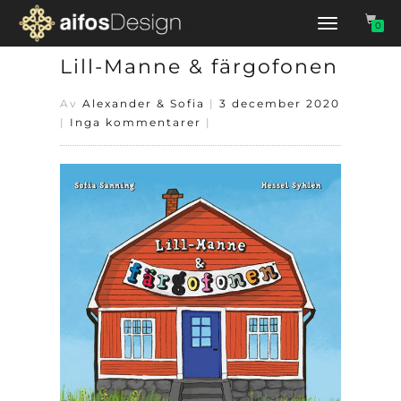
Slå
0
på/av
navigering
Lill-Manne & färgofonen
Av
Alexander & Sofia
|
3 december 2020
|
Inga kommentarer
|