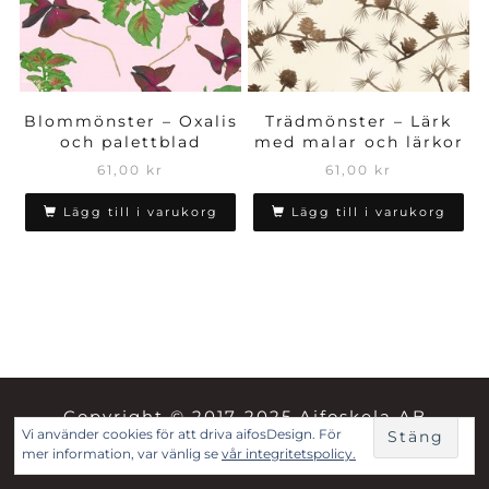
Blommönster – Oxalis
Trädmönster – Lärk
och palettblad
med malar och lärkor
61,00
kr
61,00
kr
Lägg till i varukorg
Lägg till i varukorg
Copyright © 2017-2025 Aifoskela AB
Vi använder cookies för att driva aifosDesign. För
mer information, var vänlig se
vår integritetspolicy.