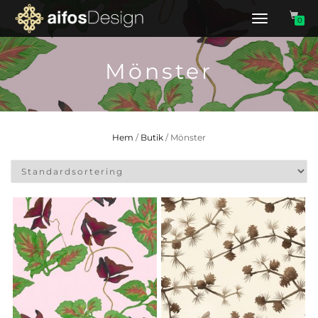
Slå
0
på/av
navigering
Mönster
Hem
/
Butik
/ Mönster