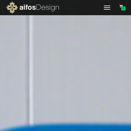
Slå
0
på/av
navigering