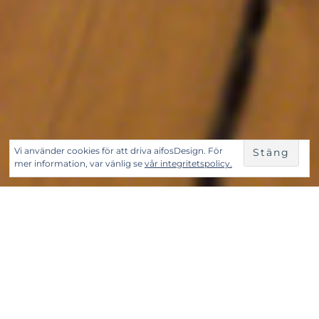
Vi använder cookies för att driva aifosDesign. För
mer information, var vänlig se
vår integritetspolicy.
Välkommen till
aifos
Design
– arkitektur, inredning, fantasi och
sanning