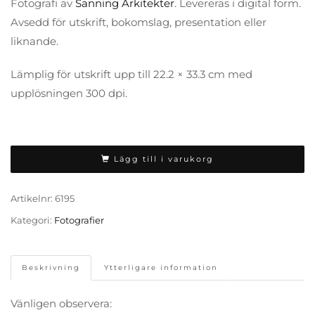
Fotografi av
Sanning Arkitekter
. Levereras i digital form.
Avsedd för utskrift, bokomslag, presentation eller
liknande.
Lämplig för utskrift upp till 22.2 × 33.3 cm med
upplösningen 300 dpi.
Lägg till i varukorg
Artikelnr:
6195
Kategori:
Fotografier
Beskrivning
Ytterligare information
Vänligen observera: