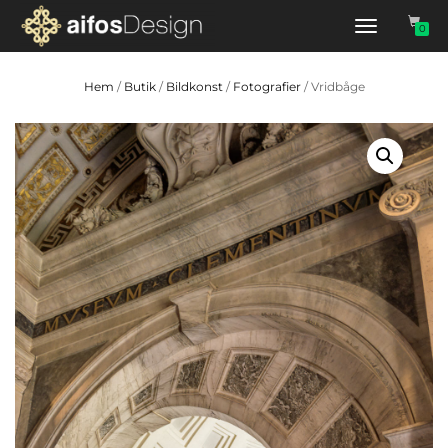
Slå
0
på/av
navigering
Hem
/
Butik
/
Bildkonst
/
Fotografier
/ Vridbåge