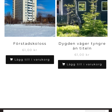
Förstadskoloss
Dygden väger tyngre
än titeln
61,00
kr
61,00
kr
Lägg till i varukorg
Lägg till i varukorg