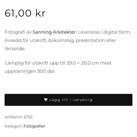
61,00
kr
Fotografi av
Sanning Arkitekter
. Levereras i digital form.
Avsedd för utskrift, bokomslag, presentation eller
liknande.
Lämplig för utskrift upp till 39.0 × 26.0 cm med
upplösningen 300 dpi.
Lägg till i varukorg
Artikelnr:
6192
Kategori:
Fotografier