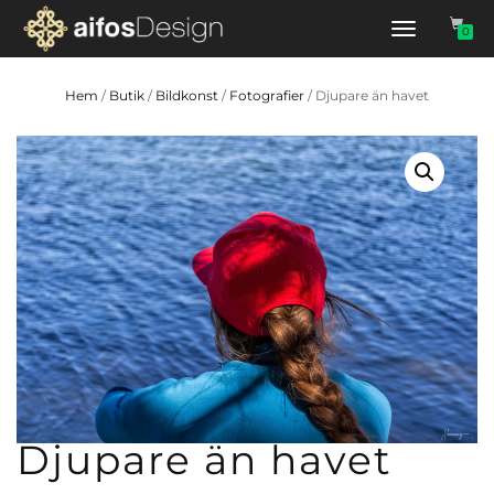
Slå
0
på/av
navigering
Hem
/
Butik
/
Bildkonst
/
Fotografier
/ Djupare än havet
Djupare än havet