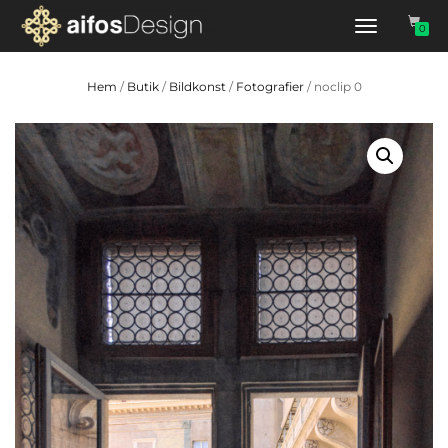
Slå
0
på/av
navigering
Hem
/
Butik
/
Bildkonst
/
Fotografier
/ noclip 0