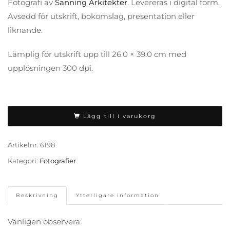
Fotografi av
Sanning Arkitekter
. Levereras i digital form.
Avsedd för utskrift, bokomslag, presentation eller
liknande.
Lämplig för utskrift upp till 26.0 × 39.0 cm med
upplösningen 300 dpi.
Lägg till i varukorg
Artikelnr:
6198
Kategori:
Fotografier
Beskrivning
Ytterligare information
Vänligen observera: