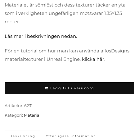
Materialet är sömlöst och dess texturer täcker en yta
som i verkligheten ungefärligen motsvarar 1.35×1.35
meter.
Läs mer i beskrivningen nedan.
För en tutorial om hur man kan använda aifosDesigns
materialtexturer i Unreal Engine,
klicka här
.
Lägg till i varukorg
Artikelnr:
6231
Kategori:
Material
Beskrivning
Ytterligare information