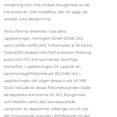
rendering (om inte endast Roughness av de
tre används i Ditt workflow, det vill säga, då
antalet vore detsamma).
Texturfilerna levereras i två olika
upplösningar, nämligen 2048×2048 (2K)
samt 4096×4096 (4K). Filformatet är 16-bitars
OpenEXR, kodad med half-precision floating-
point och PIZ-komprimerad. Samtliga
texturfiler i upplösningen 2K uppnår en
sammanlagd filstorlek på 36.5 MB, och i
upplösningen 4K väger dessa in på 141 MB.
Dock inkluderar dessa filstorleksvärden både
de separata texturerna för AO, Roughness
och Metallic samt den kanalpackade
varianten av desamma, vilket ger en till viss
del missvisande övervikt i förhållande till det