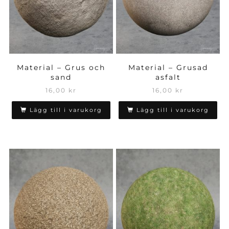
Material – Grus och
Material – Grusad
sand
asfalt
16,00
kr
16,00
kr
Lägg till i varukorg
Lägg till i varukorg