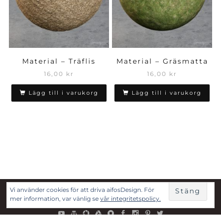
Material – Träflis
Material – Gräsmatta
16,00
kr
16,00
kr
Lägg till i varukorg
Lägg till i varukorg
Vi använder cookies för att driva aifosDesign. För
Copyright © 2017-2025 Aifoskela AB
mer information, var vänlig se
vår integritetspolicy.