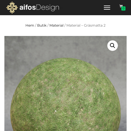
Slå
0
på/av
navigering
Hem
/
Butik
/
Material
/ Material – Gräsmatta 2