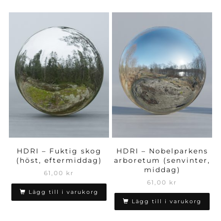
HDRI – Fuktig skog
HDRI – Nobelparkens
(höst, eftermiddag)
arboretum (senvinter,
middag)
61,00
kr
61,00
kr
Lägg till i varukorg
Lägg till i varukorg