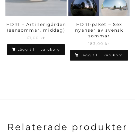
HDRI – Artillerigården
HDRI-paket – Sex
(sensommar, middag)
nyanser av svensk
sommar
61,00
kr
183,00
kr
Lägg till i varukorg
Lägg till i varukorg
Relaterade produkter