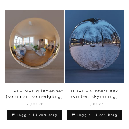
HDRI – Mysig lägenhet
HDRI – Vinterslask
(sommar, solnedgång)
(vinter, skymning)
61,00
kr
61,00
kr
Lägg till i varukorg
Lägg till i varukorg