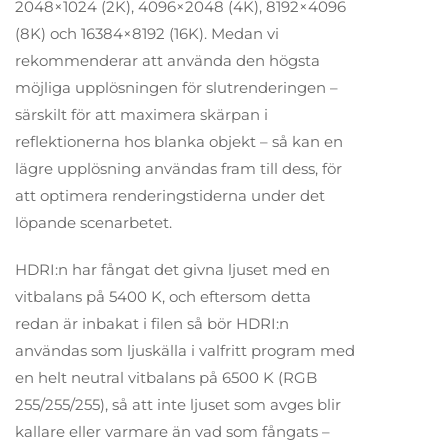
2048×1024 (2K), 4096×2048 (4K), 8192×4096
(8K) och 16384×8192 (16K). Medan vi
rekommenderar att använda den högsta
möjliga upplösningen för slutrenderingen –
särskilt för att maximera skärpan i
reflektionerna hos blanka objekt – så kan en
lägre upplösning användas fram till dess, för
att optimera renderingstiderna under det
löpande scenarbetet.
HDRI:n har fångat det givna ljuset med en
vitbalans på 5400 K, och eftersom detta
redan är inbakat i filen så bör HDRI:n
användas som ljuskälla i valfritt program med
en helt neutral vitbalans på 6500 K (RGB
255/255/255), så att inte ljuset som avges blir
kallare eller varmare än vad som fångats –