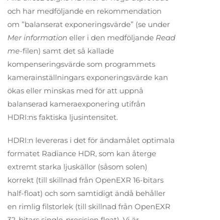
och har medföljande en rekommendation
om ”balanserat exponeringsvärde” (se under
Mer information
eller i den medföljande
Read
me
-filen) samt det så kallade
kompenseringsvärde som programmets
kamerainställningars exponeringsvärde kan
ökas eller minskas med för att uppnå
balanserad kameraexponering utifrån
HDRI:ns faktiska ljusintensitet.
HDRI:n levereras i det för ändamålet optimala
formatet Radiance HDR, som kan återge
extremt starka ljuskällor (såsom solen)
korrekt (till skillnad från OpenEXR 16-bitars
half-float) och som samtidigt ändå behåller
en rimlig filstorlek (till skillnad från OpenEXR
32-bitars single-precision float). Vi är