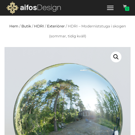
Slå
0
på/av
navigering
Hem
/
Butik
/
HDRI
/
Exteriörer
/ HDRI – Moderniststuga i skogen
(sommar, tidig kväll)