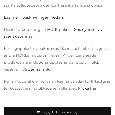
starka solljuset, som ger kontrastrika, långa skuggor.
Läs mer i beskrivningen nedan.
Denna produkt ingår i
HDRI-paket – Sex nyanser av
svensk sommar
.
För lågupplösta smakprov av denna och aifosDesigns
andra HDRI:er i upplösningen 1K (de licensierade
produkterna inkluderar upplösningar upp till 16K),
vänligen följ
denna länk
.
För en tutorial om hur man kan använda HDRI-texturer
för ljussättning av 3D-scener i Blender,
klicka här
.
Lägg till i varukorg