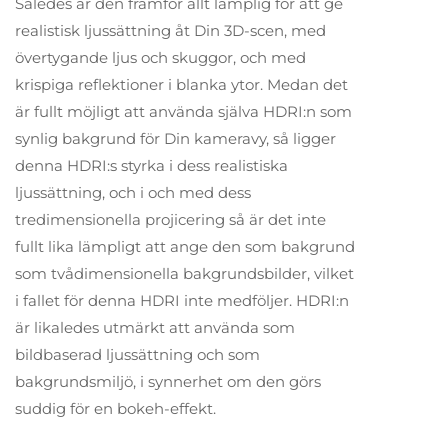
Således är den framför allt lämplig för att ge
realistisk ljussättning åt Din 3D-scen, med
övertygande ljus och skuggor, och med
krispiga reflektioner i blanka ytor. Medan det
är fullt möjligt att använda själva HDRI:n som
synlig bakgrund för Din kameravy, så ligger
denna HDRI:s styrka i dess realistiska
ljussättning, och i och med dess
tredimensionella projicering så är det inte
fullt lika lämpligt att ange den som bakgrund
som tvådimensionella bakgrundsbilder, vilket
i fallet för denna HDRI inte medföljer. HDRI:n
är likaledes utmärkt att använda som
bildbaserad ljussättning och som
bakgrundsmiljö, i synnerhet om den görs
suddig för en bokeh-effekt.